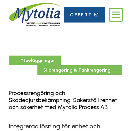
b
OFFERT
Z
←
Ytbeläggningar
Silorengöring & Tankrengöring
→
Processrengöring och
Skadedjursbekämpning: Säkerställ renhet
och säkerhet med Mytolia Process AB
Integrerad lösning för enhet och