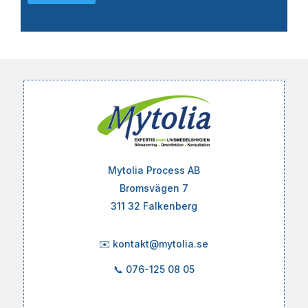
Mytolia Process AB
Bromsvägen 7
311 32 Falkenberg
✉️
kontakt@mytolia.se
📞
076-125 08 05