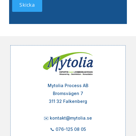
Mytolia Process AB
Bromsvägen 7
311 32 Falkenberg
✉️
kontakt@mytolia.se
📞
076-125 08 05