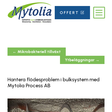
b
OFFERT
Z
←
Mikrobakteriell tillväxt
Ytbeläggningar
→
Hantera flödesproblem i bulksystem med
Mytolia Process AB